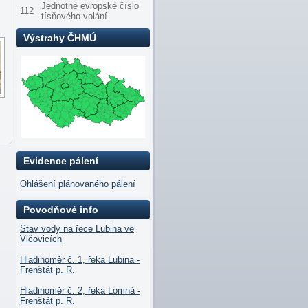
Jednotné evropské číslo
112
tísňového volání
Výstrahy ČHMÚ
Evidence pálení
Ohlášení plánovaného pálení
Povodňové info
Stav vody na řece Lubina ve
Vlčovicích
Hladinoměr č. 1, řeka Lubina -
Frenštát p. R.
Hladinoměr č. 2, řeka Lomná -
Frenštát p. R.