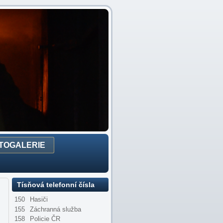
TOGALERIE
Tísňová telefonní čísla
150
Hasiči
155
Záchranná služba
158
Policie ČR