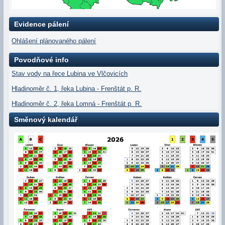
Evidence pálení
Ohlášení plánovaného pálení
Povodňové info
Stav vody na řece Lubina ve Vlčovicích
Hladinoměr č. 1, řeka Lubina - Frenštát p. R.
Hladinoměr č. 2, řeka Lomná - Frenštát p. R.
Směnový kalendář