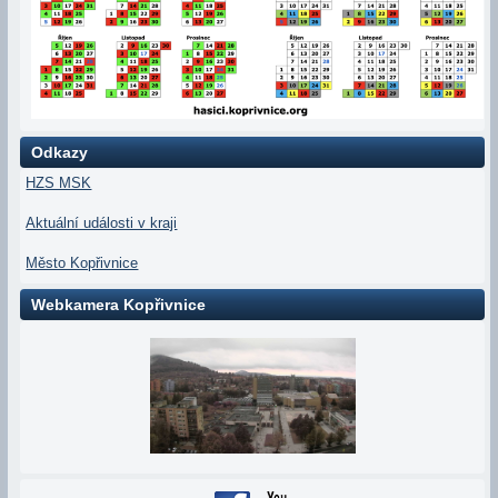
Odkazy
HZS MSK
Aktuální události v kraji
Město Kopřivnice
Webkamera Kopřivnice