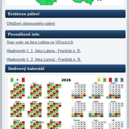
Evidence pálení
Ohlášení plánovaného pálení
Povodňové info
Stav vody na řece Lubina ve Vlčovicích
Hladinoměr č. 1, řeka Lubina - Frenštát p. R.
Hladinoměr č. 2, řeka Lomná - Frenštát p. R.
Směnový kalendář