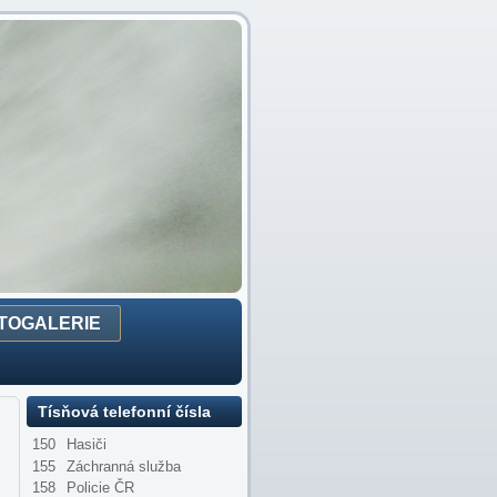
TOGALERIE
Tísňová telefonní čísla
150
Hasiči
155
Záchranná služba
158
Policie ČR