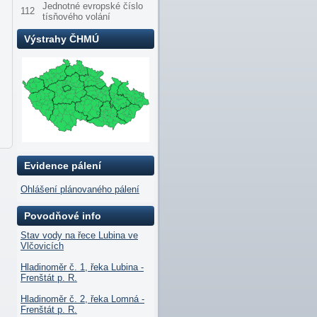
Jednotné evropské číslo
112
tísňového volání
Výstrahy ČHMÚ
Evidence pálení
Ohlášení plánovaného pálení
Povodňové info
Stav vody na řece Lubina ve
Vlčovicích
Hladinoměr č. 1, řeka Lubina -
Frenštát p. R.
Hladinoměr č. 2, řeka Lomná -
Frenštát p. R.