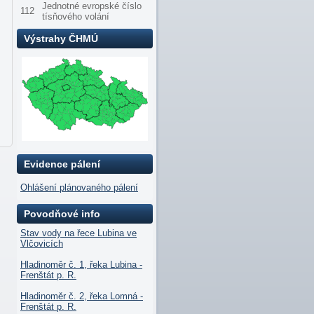
Jednotné evropské číslo
112
tísňového volání
Výstrahy ČHMÚ
Evidence pálení
Ohlášení plánovaného pálení
Povodňové info
Stav vody na řece Lubina ve
Vlčovicích
Hladinoměr č. 1, řeka Lubina -
Frenštát p. R.
Hladinoměr č. 2, řeka Lomná -
Frenštát p. R.