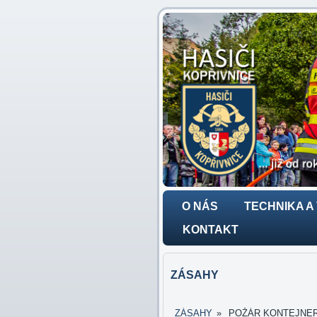
O NÁS
TECHNIKA A
KONTAKT
ZÁSAHY
ZÁSAHY
»
POŽÁR KONTEJNERŮ 