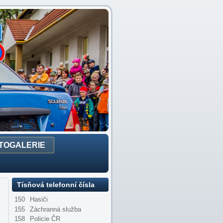
TOGALERIE
Tísňová telefonní čísla
150
Hasiči
155
Záchranná služba
158
Policie ČR