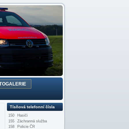
TOGALERIE
Tísňová telefonní čísla
150
Hasiči
155
Záchranná služba
158
Policie ČR