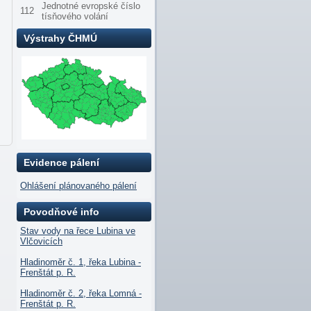
Jednotné evropské číslo
112
tísňového volání
Výstrahy ČHMÚ
Evidence pálení
Ohlášení plánovaného pálení
Povodňové info
Stav vody na řece Lubina ve
Vlčovicích
Hladinoměr č. 1, řeka Lubina -
Frenštát p. R.
Hladinoměr č. 2, řeka Lomná -
Frenštát p. R.