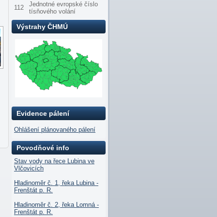
Jednotné evropské číslo
112
tísňového volání
Výstrahy ČHMÚ
Evidence pálení
Ohlášení plánovaného pálení
Povodňové info
Stav vody na řece Lubina ve
Vlčovicích
Hladinoměr č. 1, řeka Lubina -
Frenštát p. R.
Hladinoměr č. 2, řeka Lomná -
Frenštát p. R.