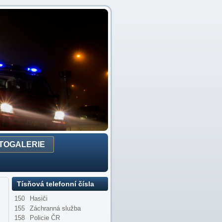
TOGALERIE
Tísňová telefonní čísla
150
Hasiči
155
Záchranná služba
158
Policie ČR