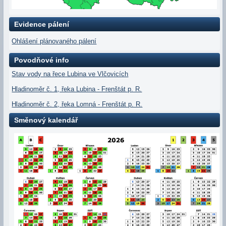
Evidence pálení
Ohlášení plánovaného pálení
Povodňové info
Stav vody na řece Lubina ve Vlčovicích
Hladinoměr č. 1, řeka Lubina - Frenštát p. R.
Hladinoměr č. 2, řeka Lomná - Frenštát p. R.
Směnový kalendář