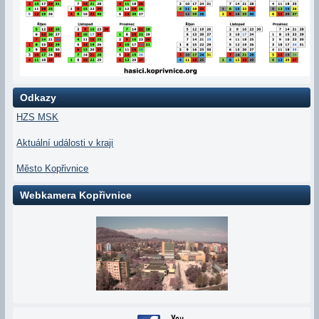
Odkazy
HZS MSK
Aktuální události v kraji
Město Kopřivnice
Webkamera Kopřivnice