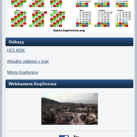
Odkazy
HZS MSK
Aktuální události v kraji
Město Kopřivnice
Webkamera Kopřivnice