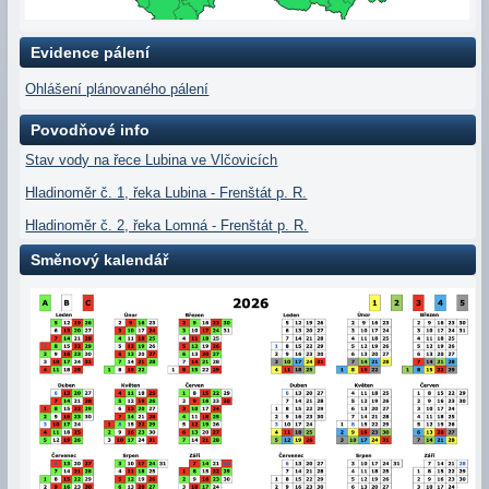
Evidence pálení
Ohlášení plánovaného pálení
Povodňové info
Stav vody na řece Lubina ve Vlčovicích
Hladinoměr č. 1, řeka Lubina - Frenštát p. R.
Hladinoměr č. 2, řeka Lomná - Frenštát p. R.
Směnový kalendář