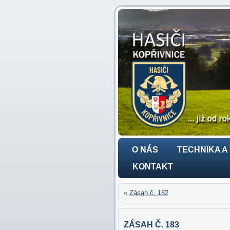
O NÁS
TECHNIKA A
KONTAKT
«
Zásah č. 182
ZÁSAH Č. 183