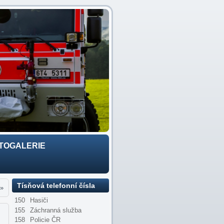
TOGALERIE
Tísňová telefonní čísla
»
150
Hasiči
155
Záchranná služba
158
Policie ČR