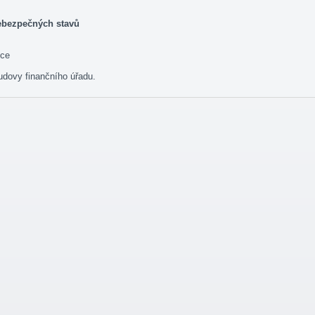
ebezpečných stavů
ice
udovy finančního úřadu.