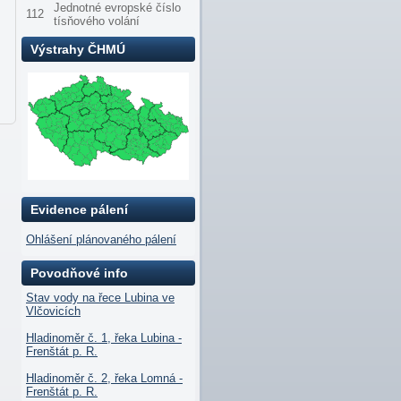
Jednotné evropské číslo
112
tísňového volání
Výstrahy ČHMÚ
Evidence pálení
Ohlášení plánovaného pálení
Povodňové info
Stav vody na řece Lubina ve
Vlčovicích
Hladinoměr č. 1, řeka Lubina -
Frenštát p. R.
Hladinoměr č. 2, řeka Lomná -
Frenštát p. R.