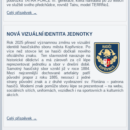
podvozku TATRA FORCE III. generace, která nahradila po 20 letech
ve službě svého předchůdce, rovněž Tatru, model TERRNo1.
Celý příspěvek
→
NOVÁ VIZUÁLNÍ IDENTITA JEDNOTKY
Rok 2025 přinesl významnou změnu ve vizuální
identitě hasičského sboru města Kopřivnice. Po
více než stovce let se hasiči dočkali nového
oficiálního znaku. Ten slavnostně navazuje na
historické dědictví a má zároveň za cíl lépe
reprezentovat jednotku a sbor v dnešní době.
Samotný hasičský sbor vznikl již v roce 1884.
Mezi nejcennější dochované artefakty patří
původní prapor z roku 1885, nesoucí z jedné
strany původní znak a z druhé vyobrazení sv. Floriána – patrona
hasičů. Moderní znak pomůže sboru lépe se prezentovat – na webu,
sociálních sítích, uniformách, vozidlech i na sportovních a kulturních
akcích.
Celý příspěvek
→