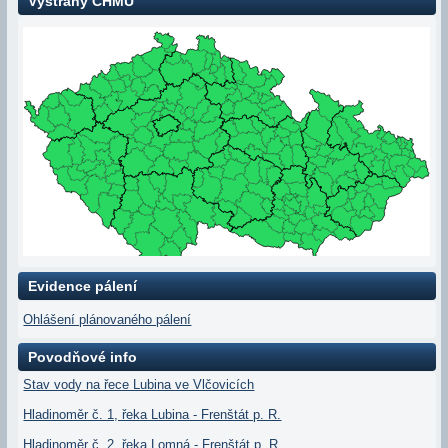
Výstrahy ČHMÚ
Evidence pálení
Ohlášení plánovaného pálení
Povodňové info
Stav vody na řece Lubina ve Vlčovicích
Hladinoměr č. 1, řeka Lubina - Frenštát p. R.
Hladinoměr č. 2, řeka Lomná - Frenštát p. R.