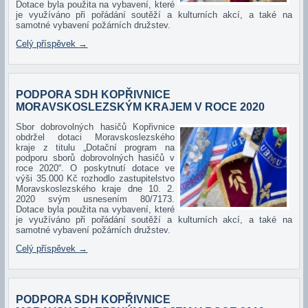
Dotace byla použita na vybavení, které
je využíváno při pořádání soutěží a kulturních akcí, a také na
samotné vybavení požárních družstev.
Celý příspěvek
→
PODPORA SDH KOPŘIVNICE
MORAVSKOSLEZSKÝM KRAJEM V ROCE 2020
Sbo
r dobrovolných hasičů Kopřivnice
obdržel dotaci Moravskoslezského
kraje z titulu „Dotační program na
podporu sborů dobrovolných hasičů v
roce 2020“. O poskytnutí dotace ve
výši 35.000 Kč rozhodlo zastupitelstvo
Moravskoslezského kraje dne 10. 2.
2020 svým usnesením 80/7173.
Dotace byla použita na vybavení, které
je využíváno při pořádání soutěží a kulturních akcí, a také na
samotné vybavení požárních družstev.
Celý příspěvek
→
PODPORA SDH KOPŘIVNICE