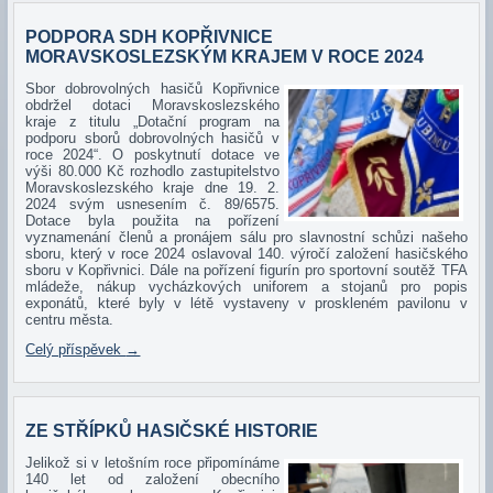
PODPORA SDH KOPŘIVNICE
MORAVSKOSLEZSKÝM KRAJEM V ROCE 2024
Sbo
r dobrovolných hasičů Kopřivnice
obdržel dotaci Moravskoslezského
kraje z titulu „Dotační program na
podporu sborů dobrovolných hasičů v
roce 2024“. O poskytnutí dotace ve
výši 80.000 Kč rozhodlo zastupitelstvo
Moravskoslezského kraje dne 19. 2.
2024 svým usnesením č. 89/6575.
Dotace byla použita na pořízení
vyznamenání členů a pronájem sálu pro slavnostní schůzi našeho
sboru, který v roce 2024 oslavoval 140. výročí založení hasičského
sboru v Kopřivnici. Dále na pořízení figurín pro sportovní soutěž TFA
mládeže, nákup vycházkových uniforem a stojanů pro popis
exponátů, které byly v létě vystaveny v proskleném pavilonu v
centru města.
Celý příspěvek
→
ZE STŘÍPKŮ HASIČSKÉ HISTORIE
Jelikož si v letošním roce připomínáme
140 let od založení obecního