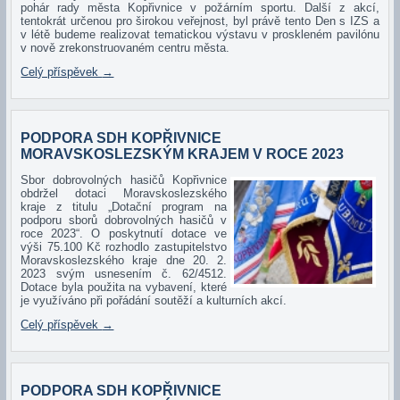
pohár rady města Kopřivnice v požárním sportu. Další z akcí,
tentokrát určenou pro širokou veřejnost, byl právě tento Den s IZS a
v létě budeme realizovat tematickou výstavu v proskleném pavilónu
v nově zrekonstruovaném centru města.
Celý příspěvek
→
PODPORA SDH KOPŘIVNICE
MORAVSKOSLEZSKÝM KRAJEM V ROCE 2023
Sbo
r dobrovolných hasičů Kopřivnice
obdržel dotaci Moravskoslezského
kraje z titulu „Dotační program na
podporu sborů dobrovolných hasičů v
roce 2023“. O poskytnutí dotace ve
výši 75.100 Kč rozhodlo zastupitelstvo
Moravskoslezského kraje dne 20. 2.
2023 svým usnesením č. 62/4512.
Dotace byla použita na vybavení, které
je využíváno při pořádání soutěží a kulturních akcí.
Celý příspěvek
→
PODPORA SDH KOPŘIVNICE