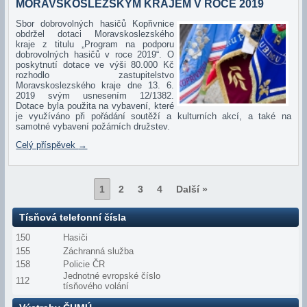
MORAVSKOSLEZSKÝM KRAJEM V ROCE 2019
Sbo
r dobrovolných hasičů Kopřivnice
obdržel dotaci Moravskoslezského
kraje z titulu „Program na podporu
dobrovolných hasičů v roce 2019“. O
poskytnutí dotace ve výši 80.000 Kč
rozhodlo zastupitelstvo
Moravskoslezského kraje dne 13. 6.
2019 svým usnesením 12/1382.
Dotace byla použita na vybavení, které
je využíváno při pořádání soutěží a kulturních akcí, a také na
samotné vybavení požárních družstev.
Celý příspěvek
→
1
2
3
4
Další »
Tísňová telefonní čísla
150
Hasiči
155
Záchranná služba
158
Policie ČR
Jednotné evropské číslo
112
tísňového volání