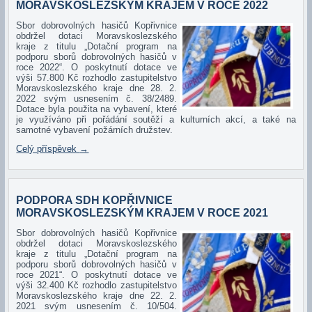
MORAVSKOSLEZSKÝM KRAJEM V ROCE 2022
Sbo
r dobrovolných hasičů Kopřivnice
obdržel dotaci Moravskoslezského
kraje z titulu „Dotační program na
podporu sborů dobrovolných hasičů v
roce 2022“. O poskytnutí dotace ve
výši 57.800 Kč rozhodlo zastupitelstvo
Moravskoslezského kraje dne 28. 2.
2022 svým usnesením č. 38/2489.
Dotace byla použita na vybavení, které
je využíváno při pořádání soutěží a kulturních akcí, a také na
samotné vybavení požárních družstev.
Celý příspěvek
→
PODPORA SDH KOPŘIVNICE
MORAVSKOSLEZSKÝM KRAJEM V ROCE 2021
Sbo
r dobrovolných hasičů Kopřivnice
obdržel dotaci Moravskoslezského
kraje z titulu „Dotační program na
podporu sborů dobrovolných hasičů v
roce 2021“. O poskytnutí dotace ve
výši 32.400 Kč rozhodlo zastupitelstvo
Moravskoslezského kraje dne 22. 2.
2021 svým usnesením č. 10/504.