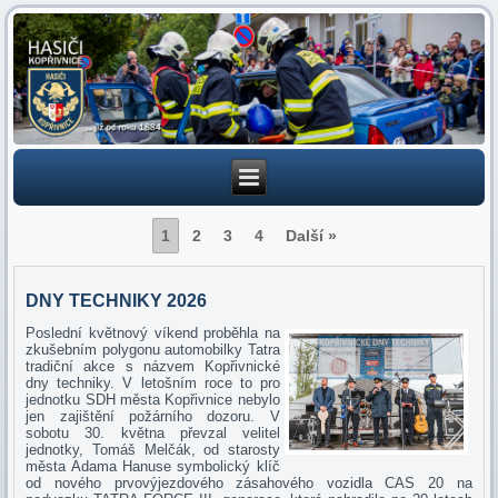
1
2
3
4
Další »
DNY TECHNIKY 2026
Poslední květnový víkend proběhla na
zkušebním polygonu automobilky Tatra
tradiční akce s názvem Kopřivnické
dny techniky. V letošním roce to pro
jednotku SDH města Kopřivnice nebylo
jen zajištění požárního dozoru. V
sobotu 30. května převzal velitel
jednotky, Tomáš Melčák, od starosty
města Adama Hanuse symbolický klíč
od nového prvovýjezdového zásahového vozidla CAS 20 na