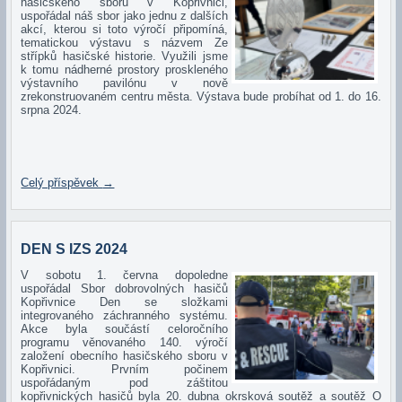
hasičského sboru v Kopřivnici,
uspořádal náš sbor jako jednu z dalších
akcí, kterou si toto výročí připomíná,
tematickou výstavu s názvem Ze
střípků hasičské historie. Využili jsme
k tomu nádherné prostory proskleného
výstavního pavilónu v nově
zrekonstruovaném centru města. Výstava bude probíhat od 1. do 16.
srpna 2024.
Celý příspěvek
→
DEN S IZS 2024
V sobotu 1. června dopoledne
uspořádal Sbor dobrovolných hasičů
Kopřivnice Den se složkami
integrovaného záchranného systému.
Akce byla součástí celoročního
programu věnovaného 140. výročí
založení obecního hasičského sboru v
Kopřivnici. Prvním počinem
uspořádaným pod záštitou
kopřivnických hasičů byla 20. dubna okrsková soutěž a soutěž O