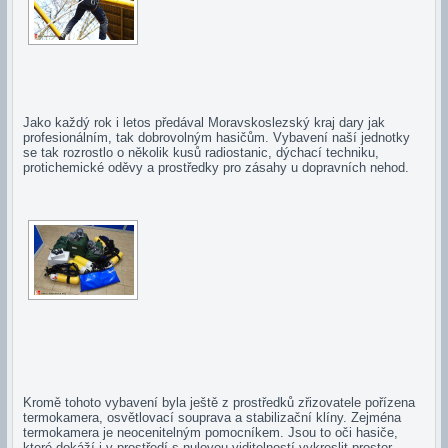
Jako každý rok i letos předával Moravskoslezský kraj dary jak
profesionálním, tak dobrovolným hasičům. Vybavení naší jednotky
se tak rozrostlo o několik kusů radiostanic, dýchací techniku,
protichemické oděvy a prostředky pro zásahy u dopravních nehod.
Kromě tohoto vybavení byla ještě z prostředků zřizovatele pořízena
termokamera, osvětlovací souprava a stabilizační klíny. Zejména
termokamera je neocenitelným pomocníkem. Jsou to oči hasiče,
které dokáží i v prostředí s nulovou viditelností vykreslit prostor.