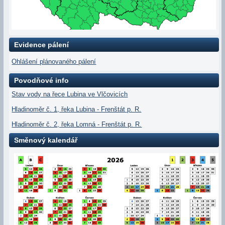
Evidence pálení
Ohlášení plánovaného pálení
Povodňové info
Stav vody na řece Lubina ve Vlčovicích
Hladinoměr č. 1, řeka Lubina - Frenštát p. R.
Hladinoměr č. 2, řeka Lomná - Frenštát p. R.
Směnový kalendář