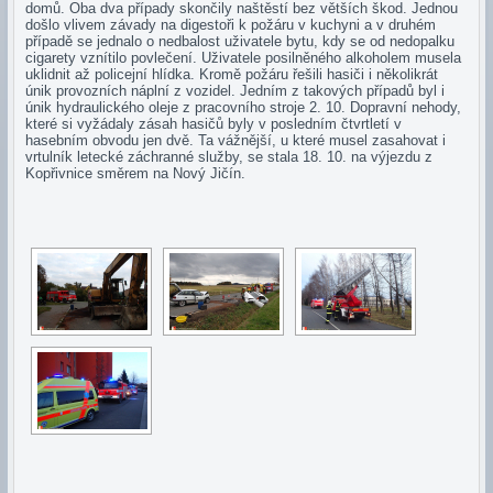
domů. Oba dva případy skončily naštěstí bez větších škod. Jednou
došlo vlivem závady na digestoři k požáru v kuchyni a v druhém
případě se jednalo o nedbalost uživatele bytu, kdy se od nedopalku
cigarety vznítilo povlečení. Uživatele posilněného alkoholem musela
uklidnit až policejní hlídka. Kromě požáru řešili hasiči i několikrát
únik provozních náplní z vozidel. Jedním z takových případů byl i
únik hydraulického oleje z pracovního stroje 2. 10. Dopravní nehody,
které si vyžádaly zásah hasičů byly v posledním čtvrtletí v
hasebním obvodu jen dvě. Ta vážnější, u které musel zasahovat i
vrtulník letecké záchranné služby, se stala 18. 10. na výjezdu z
Kopřivnice směrem na Nový Jičín.