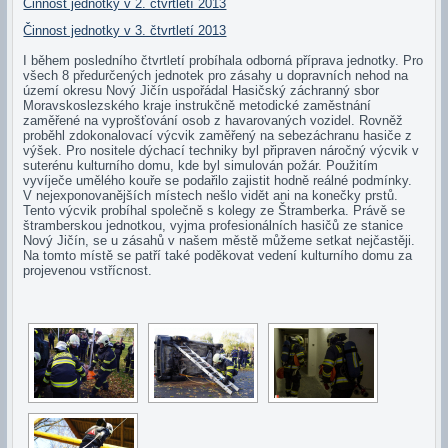
Činnost jednotky v 2. čtvrtletí 2013
Činnost jednotky v 3. čtvrtletí 2013
I během posledního čtvrtletí probíhala odborná příprava jednotky. Pro
všech 8 předurčených jednotek pro zásahy u dopravních nehod na
území okresu Nový Jičín uspořádal Hasičský záchranný sbor
Moravskoslezského kraje instrukčně metodické zaměstnání
zaměřené na vyprošťování osob z havarovaných vozidel. Rovněž
proběhl zdokonalovací výcvik zaměřený na sebezáchranu hasiče z
výšek. Pro nositele dýchací techniky byl připraven náročný výcvik v
suterénu kulturního domu, kde byl simulován požár. Použitím
vyvíječe umělého kouře se podařilo zajistit hodně reálné podmínky.
V nejexponovanějších místech nešlo vidět ani na konečky prstů.
Tento výcvik probíhal společně s kolegy ze Štramberka. Právě se
štramberskou jednotkou, vyjma profesionálních hasičů ze stanice
Nový Jičín, se u zásahů v našem městě můžeme setkat nejčastěji.
Na tomto místě se patří také poděkovat vedení kulturního domu za
projevenou vstřícnost.