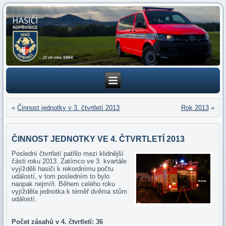
«
Činnost jednotky v 3. čtvrtletí 2013
Rok 2013
»
ČINNOST JEDNOTKY VE 4. ČTVRTLETÍ 2013
Poslední čtvrtletí patřilo mezi klidnější
části roku 2013. Zatímco ve 3. kvartále
vyjížděli hasiči k rekordnímu počtu
událostí, v tom posledním to bylo
naopak nejmíň. Během celého roku
vyjížděla jednotka k téměř dvěma stům
událostí.
Počet zásahů v 4. čtvrtletí: 36