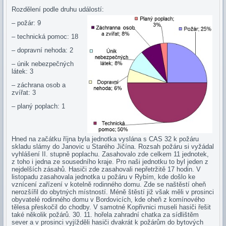
Rozdělení podle druhu událostí:
– požár: 9
– technická pomoc: 18
– dopravní nehoda: 2
– únik nebezpečných
látek: 3
– záchrana osob a
zvířat: 3
– planý poplach: 1
Hned na začátku října byla jednotka vyslána s CAS 32 k požáru
skladu slámy do Janovic u Starého Jičína. Rozsah požáru si vyžádal
vyhlášení II. stupně poplachu. Zasahovalo zde celkem 11 jednotek,
z toho i jedna ze sousedního kraje. Pro naši jednotku to byl jeden z
nejdelších zásahů. Hasiči zde zasahovali nepřetržitě 17 hodin. V
listopadu zasahovala jednotka u požáru v Rybím, kde došlo ke
vznícení zařízení v kotelně rodinného domu. Zde se naštěstí oheň
nerozšířil do obytných místností. Méně štěstí již však měli v prosinci
obyvatelé rodinného domu v Bordovicích, kde oheň z komínového
tělesa přeskočil do chodby. V samotné Kopřivnici museli hasiči řešit
také několik požárů. 30. 11. hořela zahradní chatka za sídlištěm
sever a v prosinci vyjížděli hasiči dvakrát k požárům do bytových