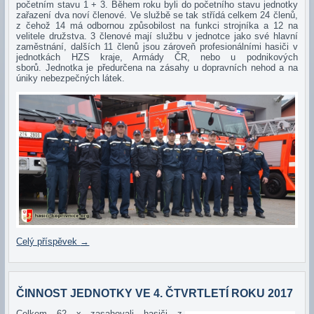
početním stavu 1 + 3. Během roku byli do početního stavu jednotky
zařazení dva noví členové. Ve službě se tak střídá celkem 24 členů,
z čehož 14 má odbornou způsobilost na funkci strojníka a 12 na
velitele družstva. 3 členové mají službu v jednotce jako své hlavní
zaměstnání, dalších 11 členů jsou zároveň profesionálními hasiči v
jednotkách HZS kraje, Armády ČR, nebo u podnikových
sborů. Jednotka je předurčena na zásahy u dopravních nehod a na
úniky nebezpečných látek.
Celý příspěvek
→
ČINNOST JEDNOTKY VE 4. ČTVRTLETÍ ROKU 2017
Celkem 62 x zasahovali hasiči z