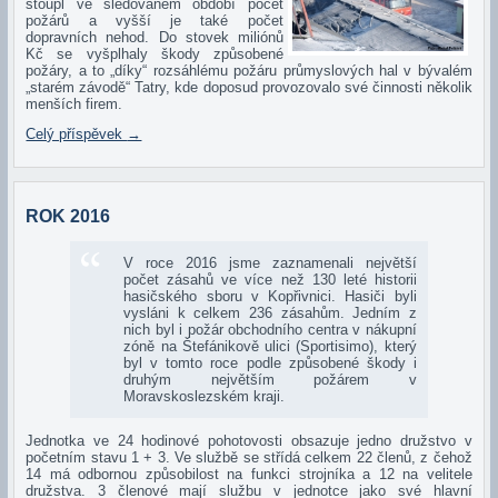
stoupl ve sledovaném období počet
požárů a vyšší je také počet
dopravních nehod. Do stovek miliónů
Kč se vyšplhaly škody způsobené
požáry, a to „díky“ rozsáhlému požáru průmyslových hal v bývalém
„starém závodě“ Tatry, kde doposud provozovalo své činnosti několik
menších firem.
Celý příspěvek
→
ROK 2016
V roce 2016 jsme zaznamenali největší
počet zásahů ve více než 130 leté historii
hasičského sboru v Kopřivnici. Hasiči byli
vysláni k celkem 236 zásahům. Jedním z
nich byl i požár obchodního centra v nákupní
zóně na Štefánikově ulici (Sportisimo), který
byl v tomto roce podle způsobené škody i
druhým největším požárem v
Moravskoslezském kraji.
Jednotka ve 24 hodinové pohotovosti obsazuje jedno družstvo v
početním stavu 1 + 3. Ve službě se střídá celkem 22 členů, z čehož
14 má odbornou způsobilost na funkci strojníka a 12 na velitele
družstva. 3 členové mají službu v jednotce jako své hlavní