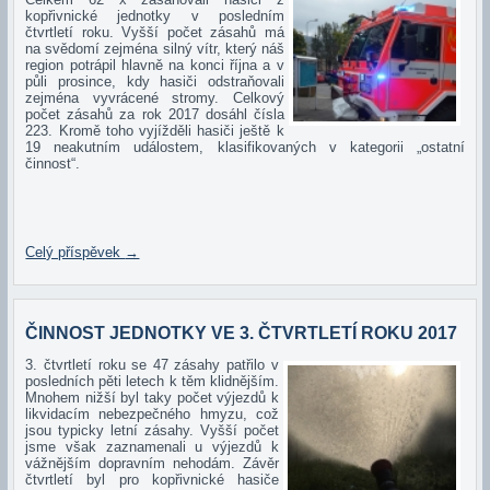
kopřivnické jednotky v posledním
čtvrtletí roku. Vyšší počet zásahů má
na svědomí zejména silný vítr, který náš
region potrápil hlavně na konci října a v
půli prosince, kdy hasiči odstraňovali
zejména vyvrácené stromy. Celkový
počet zásahů za rok 2017 dosáhl čísla
223. Kromě toho vyjížděli hasiči ještě k
19 neakutním událostem, klasifikovaných v kategorii „ostatní
činnost“.
Celý příspěvek
→
ČINNOST JEDNOTKY VE 3. ČTVRTLETÍ ROKU 2017
3. čtvrtletí roku se 47 zásahy patřilo v
posledních pěti letech k těm klidnějším.
Mnohem nižší byl taky počet výjezdů k
likvidacím nebezpečného hmyzu, což
jsou typicky letní zásahy. Vyšší počet
jsme však zaznamenali u výjezdů k
vážnějším dopravním nehodám. Závěr
čtvrtletí byl pro kopřivnické hasiče