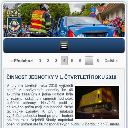
« Předchozí
1
2
3
4
5
6
8
Další »
…
ČINNOST JEDNOTKY V 1. ČTVRTLETÍ ROKU 2018
V prvním čtvrtletí roku 2018 vyjížděli
hasiči z kopřivnické jednotky ke 46
akutním zásahům a jedna událost byla
v režimu ostatních činností jednotek
požární ochrany. Největší podíl z
celkového počtu mají dlouhodobě různé
technické zásahy. K první události
vyjížděla jednotka hned po první hodině
nového roku. Největší škody napáchal
oheň při požáru areálu hospodářských budov v Bordovicích 7. února.