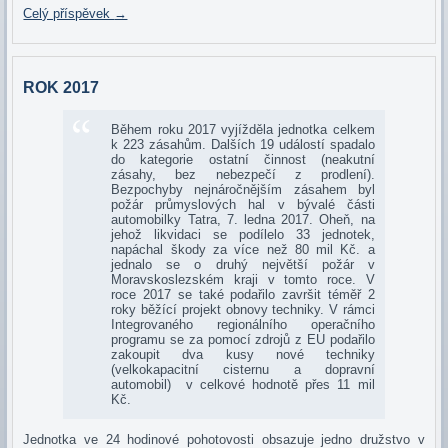
Celý příspěvek
→
ROK 2017
Během roku 2017 vyjížděla jednotka celkem
k 223 zásahům. Dalších 19 událostí spadalo
do kategorie ostatní činnost (neakutní
zásahy, bez nebezpečí z prodlení).
Bezpochyby nejnáročnějším zásahem byl
požár průmyslových hal v bývalé části
automobilky Tatra, 7. ledna 2017. Oheň, na
jehož likvidaci se podílelo 33 jednotek,
napáchal škody za více než 80 mil Kč. a
jednalo se o druhý největší požár v
Moravskoslezském kraji v tomto roce. V
roce 2017 se také podařilo završit téměř 2
roky běžící projekt obnovy techniky. V rámci
Integrovaného regionálního operačního
programu se za pomocí zdrojů z EU podařilo
zakoupit dva kusy nové techniky
(velkokapacitní cisternu a dopravní
automobil) v celkové hodnotě přes 11 mil
Kč.
Jednotka ve 24 hodinové pohotovosti obsazuje jedno družstvo v