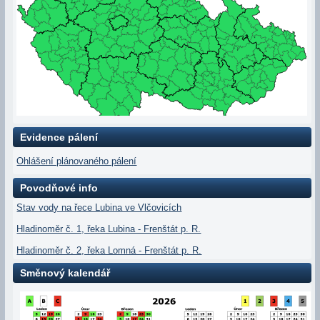
Evidence pálení
Ohlášení plánovaného pálení
Povodňové info
Stav vody na řece Lubina ve Vlčovicích
Hladinoměr č. 1, řeka Lubina - Frenštát p. R.
Hladinoměr č. 2, řeka Lomná - Frenštát p. R.
Směnový kalendář