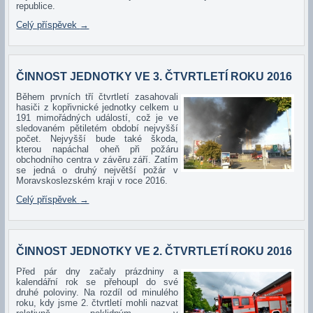
republice.
Celý příspěvek
→
ČINNOST JEDNOTKY VE 3. ČTVRTLETÍ ROKU 2016
Během prvních tří čtvrtletí zasahovali
hasiči z kopřivnické jednotky celkem u
191 mimořádných událostí, což je ve
sledovaném pětiletém období nejvyšší
počet. Nejvyšší bude také škoda,
kterou napáchal oheň při požáru
obchodního centra v závěru září. Zatím
se jedná o druhý největší požár v
Moravskoslezském kraji v roce 2016.
Celý příspěvek
→
ČINNOST JEDNOTKY VE 2. ČTVRTLETÍ ROKU 2016
Před pár dny začaly prázdniny a
kalendářní rok se přehoupl do své
druhé poloviny. Na rozdíl od minulého
roku, kdy jsme 2. čtvrtletí mohli nazvat