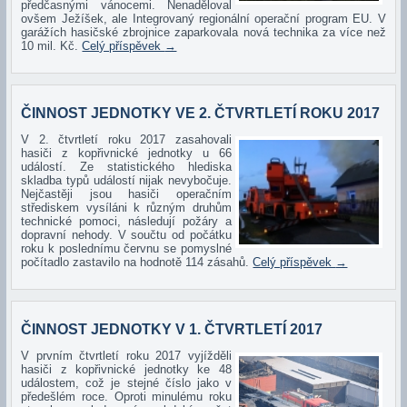
předčasnými vánocemi. Nenaděloval
ovšem Ježíšek, ale Integrovaný regionální operační program EU. V
garážích hasičské zbrojnice zaparkovala nová technika za více než
10 mil. Kč.
Celý příspěvek
→
ČINNOST JEDNOTKY VE 2. ČTVRTLETÍ ROKU 2017
V 2. čtvrtletí roku 2017 zasahovali
hasiči z kopřivnické jednotky u 66
událostí. Ze statistického hlediska
skladba typů událostí nijak nevybočuje.
Nejčastěji jsou hasiči operačním
střediskem vysíláni k různým druhům
technické pomoci, následují požáry a
dopravní nehody. V součtu od počátku
roku k poslednímu červnu se pomyslné
počítadlo zastavilo na hodnotě 114 zásahů.
Celý příspěvek
→
ČINNOST JEDNOTKY V 1. ČTVRTLETÍ 2017
V prvním čtvrtletí roku 2017 vyjížděli
hasiči z kopřivnické jednotky ke 48
událostem, což je stejné číslo jako v
předešlém roce. Oproti minulému roku