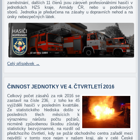
zaměstnání, dalších 11 členů jsou zároveň profesionálními hasiči v
jednotkách HZS kraje, Armády ČR, nebo u podnikových
sborů. Jednotka je předurčena na zásahy u dopravních nehod a na
úniky nebezpečných látek.
Celý příspěvek
→
ČINNOST JEDNOTKY VE 4. ČTVRTLETÍ 2016
Celkový počet zásahů za rok 2016 se
zastavil na čísle 236, z toho ke 45
vyjížděli hasiči v posledním kvatrtále.
Ze statistického hlediska došlo v
posledních třech měsících k
výraznému nárůstu počtu požárů,
nicméně způsobenou škodou zůstaly
statisticky bezvýznamné, na rozdíl od
předchozího čtvrtletí, kdy se požár obchodního centra zařadil mezi
největší v tomto roce nejen v našem kraji, ale v celé České