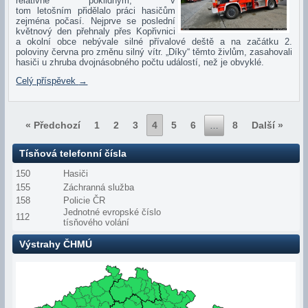
relativně poklidným, v
tom letošním přidělalo práci hasičům
zejména počasí. Nejprve se poslední
květnový den přehnaly přes Kopřivnici
a okolní obce nebývale silné přívalové deště a na začátku 2.
poloviny června pro změnu silný vítr. „Díky“ těmto živlům, zasahovali
hasiči u zhruba dvojnásobného počtu událostí, než je obvyklé.
Celý příspěvek
→
« Předchozí
1
2
3
4
5
6
8
Další »
…
Tísňová telefonní čísla
150
Hasiči
155
Záchranná služba
158
Policie ČR
Jednotné evropské číslo
112
tísňového volání
Výstrahy ČHMÚ