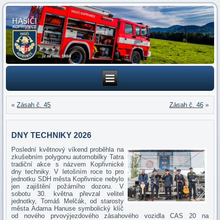
«
Zásah č. 45
Zásah č. 46
»
DNY TECHNIKY 2026
Poslední květnový víkend proběhla na
zkušebním polygonu automobilky Tatra
tradiční akce s názvem Kopřivnické
dny techniky. V letošním roce to pro
jednotku SDH města Kopřivnice nebylo
jen zajištění požárního dozoru. V
sobotu 30. května převzal velitel
jednotky, Tomáš Melčák, od starosty
města Adama Hanuse symbolický klíč
od nového prvovýjezdového zásahového vozidla CAS 20 na