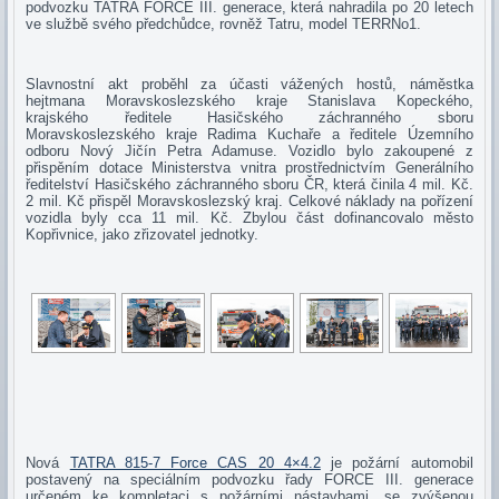
podvozku TATRA FORCE III. generace, která nahradila po 20 letech
ve službě svého předchůdce, rovněž Tatru, model TERRNo1.
Slavnostní akt proběhl za účasti vážených hostů, náměstka
hejtmana Moravskoslezského kraje Stanislava Kopeckého,
krajského ředitele Hasičského záchranného sboru
Moravskoslezského kraje Radima Kuchaře a ředitele Územního
odboru Nový Jičín Petra Adamuse. Vozidlo bylo zakoupené z
přispěním dotace Ministerstva vnitra prostřednictvím Generálního
ředitelství Hasičského záchranného sboru ČR, která činila 4 mil. Kč.
2 mil. Kč přispěl Moravskoslezský kraj. Celkové náklady na pořízení
vozidla byly cca 11 mil. Kč. Zbylou část dofinancovalo město
Kopřivnice, jako zřizovatel jednotky.
Nová
TATRA 815-7 Force CAS 20 4×4.2
je požární automobil
postavený na speciálním podvozku řady FORCE III. generace
určeném ke kompletaci s požárními nástavbami, se zvýšenou