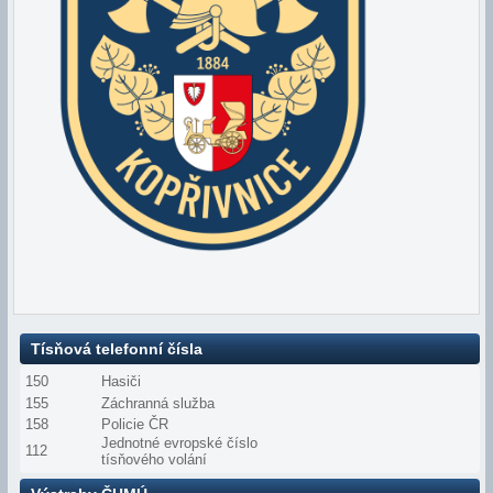
Tísňová telefonní čísla
150
Hasiči
155
Záchranná služba
158
Policie ČR
Jednotné evropské číslo
112
tísňového volání