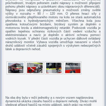
průchodností, trvalým pohonem zadní nápravy s možností připojení
pohonu přední nápravy a uzávěrkami obou nápravových diferenciálů.
Nápravy jsou odpruženy pneumaticky s možnosti změny světlé
výšky v rozsahu + 90 / – 120 mm. O přenos hnací síly z
osmiválcového přeplňovaného motoru na kola se stará automatická
převodovka s hydrodynamickým měničem. Všechna kola jsou
opatřena kotoučovými brzdami, brzdový systém je doplněn o
motorovou brzdu a elektromagnetický retardér. Podvozek vozidla je
opatřen tepelnou ochranou rizikových částí vedení vzduchu a
elektroinstalace a navíc je doplněn o aktivní ochranu pomocí
vodních trysek. V přední části vozidla je uchycen dálkově ovládaný
nárazníkový monitor. Výbava vozidla umožňuje nasazení u všech
druhů událostí včetně zásahů spojených s výskytem nebezpečných
látek a dopravních nehod.
Na oba dny byla v režii jednotky a s novým vozem naplánována
dynamická ukázka zásahu hasičů u dopravní nehody. Diváci mohli
sledovat příjezd hasičů na místo události, jejich práci na místě