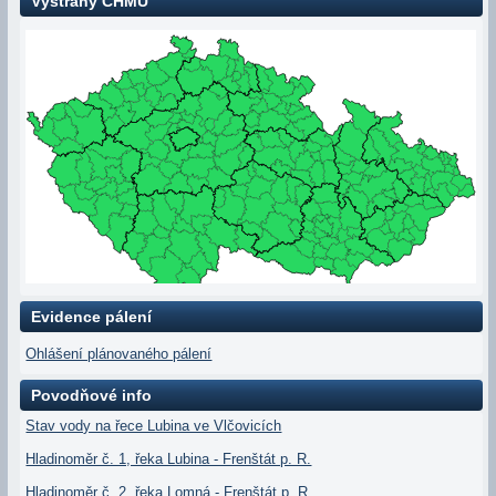
Výstrahy ČHMÚ
Evidence pálení
Ohlášení plánovaného pálení
Povodňové info
Stav vody na řece Lubina ve Vlčovicích
Hladinoměr č. 1, řeka Lubina - Frenštát p. R.
Hladinoměr č. 2, řeka Lomná - Frenštát p. R.