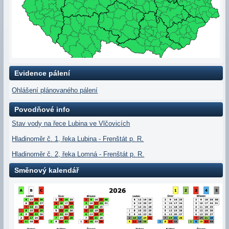
Evidence pálení
Ohlášení plánovaného pálení
Povodňové info
Stav vody na řece Lubina ve Vlčovicích
Hladinoměr č. 1, řeka Lubina - Frenštát p. R.
Hladinoměr č. 2, řeka Lomná - Frenštát p. R.
Směnový kalendář