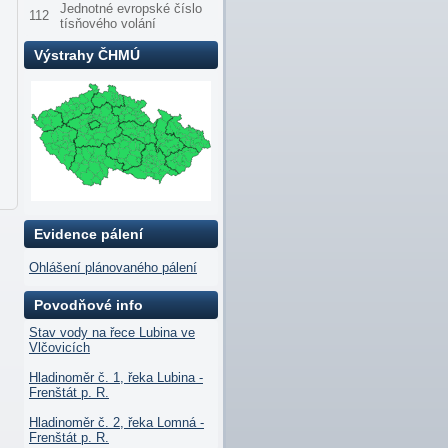
Jednotné evropské číslo
112
tísňového volání
Výstrahy ČHMÚ
Evidence pálení
Ohlášení plánovaného pálení
Povodňové info
Stav vody na řece Lubina ve
Vlčovicích
Hladinoměr č. 1, řeka Lubina -
Frenštát p. R.
Hladinoměr č. 2, řeka Lomná -
Frenštát p. R.