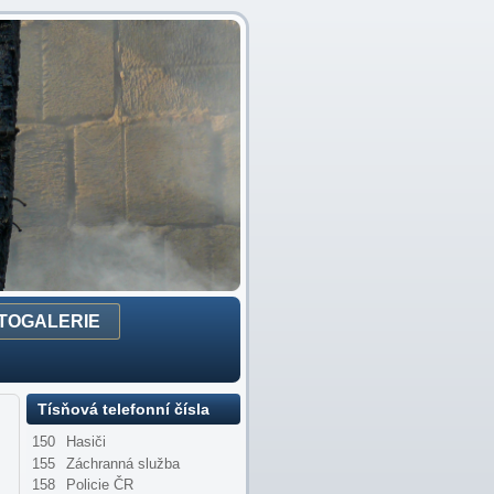
TOGALERIE
Tísňová telefonní čísla
150
Hasiči
155
Záchranná služba
158
Policie ČR