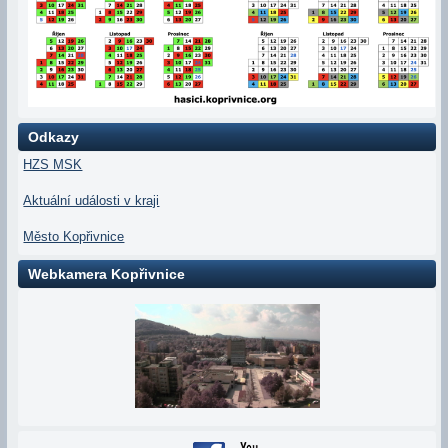
Odkazy
HZS MSK
Aktuální události v kraji
Město Kopřivnice
Webkamera Kopřivnice