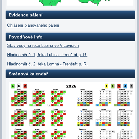
Evidence pálení
Ohlášení plánovaného pálení
Povodňové info
Stav vody na řece Lubina ve Vlčovicích
Hladinoměr č. 1, řeka Lubina - Frenštát p. R.
Hladinoměr č. 2, řeka Lomná - Frenštát p. R.
Směnový kalendář