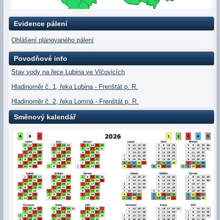
Evidence pálení
Ohlášení plánovaného pálení
Povodňové info
Stav vody na řece Lubina ve Vlčovicích
Hladinoměr č. 1, řeka Lubina - Frenštát p. R.
Hladinoměr č. 2, řeka Lomná - Frenštát p. R.
Směnový kalendář