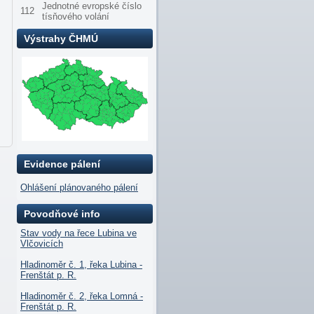
Jednotné evropské číslo
112
tísňového volání
Výstrahy ČHMÚ
Evidence pálení
Ohlášení plánovaného pálení
Povodňové info
Stav vody na řece Lubina ve
Vlčovicích
Hladinoměr č. 1, řeka Lubina -
Frenštát p. R.
Hladinoměr č. 2, řeka Lomná -
Frenštát p. R.