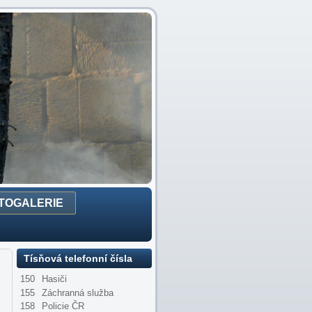
TOGALERIE
Tísňová telefonní čísla
150
Hasiči
155
Záchranná služba
158
Policie ČR