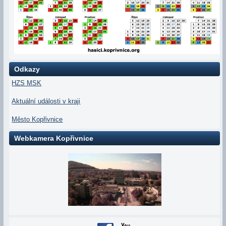
Odkazy
HZS MSK
Aktuální události v kraji
Město Kopřivnice
Webkamera Kopřivnice