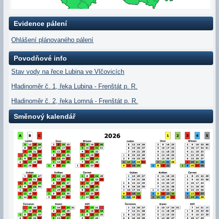
Evidence pálení
Ohlášení plánovaného pálení
Povodňové info
Stav vody na řece Lubina ve Vlčovicích
Hladinoměr č. 1, řeka Lubina - Frenštát p. R.
Hladinoměr č. 2, řeka Lomná - Frenštát p. R.
Směnový kalendář