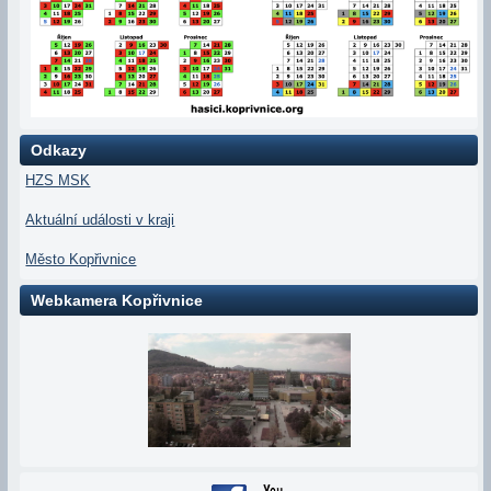
Odkazy
HZS MSK
Aktuální události v kraji
Město Kopřivnice
Webkamera Kopřivnice