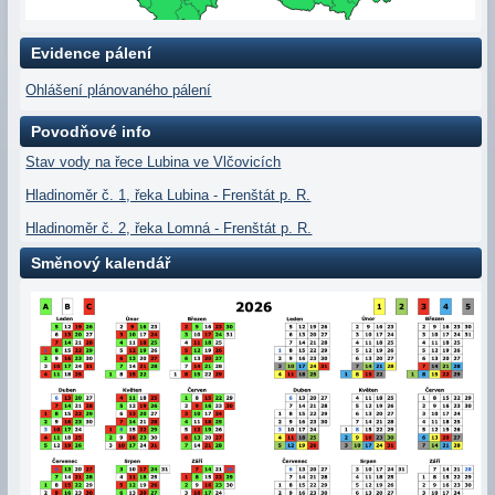
Evidence pálení
Ohlášení plánovaného pálení
Povodňové info
Stav vody na řece Lubina ve Vlčovicích
Hladinoměr č. 1, řeka Lubina - Frenštát p. R.
Hladinoměr č. 2, řeka Lomná - Frenštát p. R.
Směnový kalendář