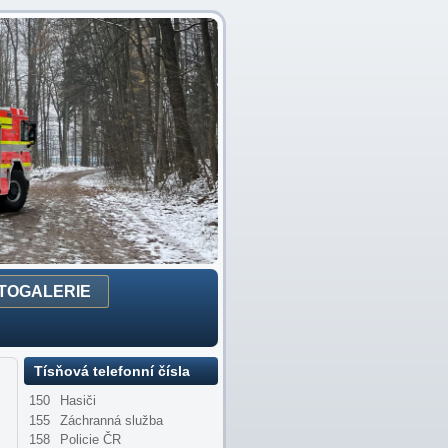
TOGALERIE
Tísňová telefonní čísla
150
Hasiči
155
Záchranná služba
158
Policie ČR