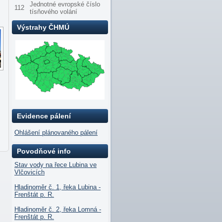
Jednotné evropské číslo
112
tísňového volání
Výstrahy ČHMÚ
Evidence pálení
Ohlášení plánovaného pálení
Povodňové info
Stav vody na řece Lubina ve
Vlčovicích
Hladinoměr č. 1, řeka Lubina -
Frenštát p. R.
Hladinoměr č. 2, řeka Lomná -
Frenštát p. R.