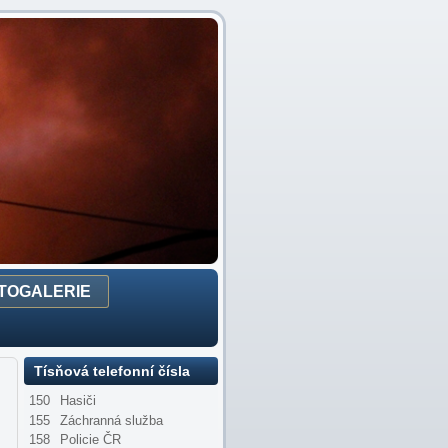
TOGALERIE
Tísňová telefonní čísla
150
Hasiči
155
Záchranná služba
158
Policie ČR