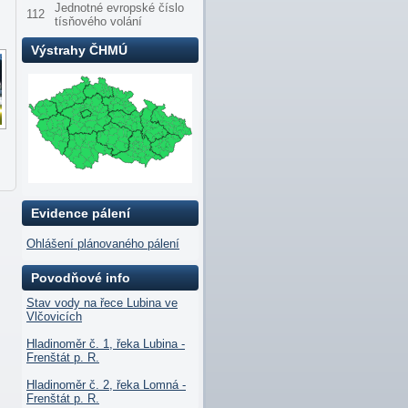
Jednotné evropské číslo
112
tísňového volání
Výstrahy ČHMÚ
Evidence pálení
Ohlášení plánovaného pálení
Povodňové info
Stav vody na řece Lubina ve
Vlčovicích
Hladinoměr č. 1, řeka Lubina -
Frenštát p. R.
Hladinoměr č. 2, řeka Lomná -
Frenštát p. R.