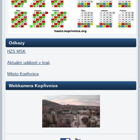
Odkazy
HZS MSK
Aktuální události v kraji
Město Kopřivnice
Webkamera Kopřivnice