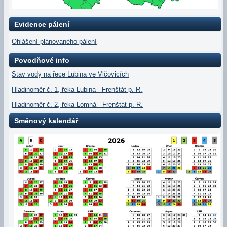
Evidence pálení
Ohlášení plánovaného pálení
Povodňové info
Stav vody na řece Lubina ve Vlčovicích
Hladinoměr č. 1, řeka Lubina - Frenštát p. R.
Hladinoměr č. 2, řeka Lomná - Frenštát p. R.
Směnový kalendář