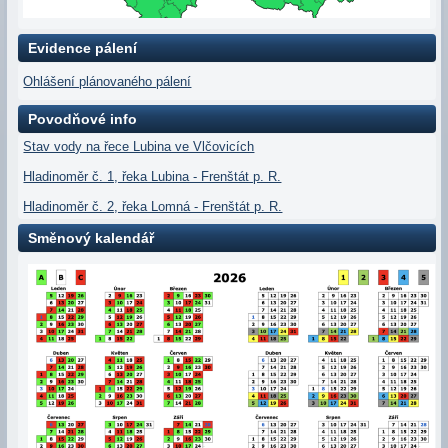
Evidence pálení
Ohlášení plánovaného pálení
Povodňové info
Stav vody na řece Lubina ve Vlčovicích
Hladinoměr č. 1, řeka Lubina - Frenštát p. R.
Hladinoměr č. 2, řeka Lomná - Frenštát p. R.
Směnový kalendář