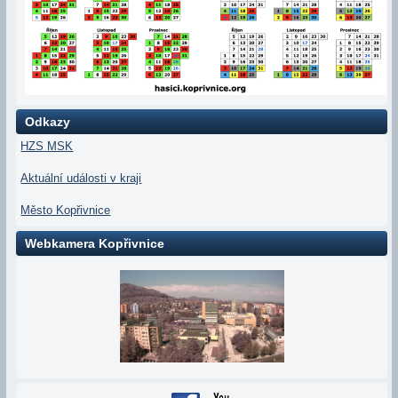
Odkazy
HZS MSK
Aktuální události v kraji
Město Kopřivnice
Webkamera Kopřivnice