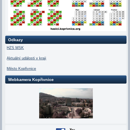
Odkazy
HZS MSK
Aktuální události v kraji
Město Kopřivnice
Webkamera Kopřivnice