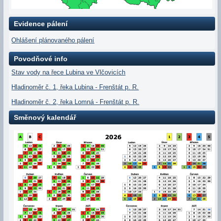
Evidence pálení
Ohlášení plánovaného pálení
Povodňové info
Stav vody na řece Lubina ve Vlčovicích
Hladinoměr č. 1, řeka Lubina - Frenštát p. R.
Hladinoměr č. 2, řeka Lomná - Frenštát p. R.
Směnový kalendář