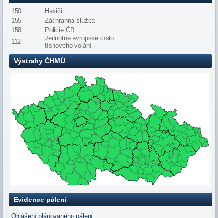
150
Hasiči
155
Záchranná služba
158
Policie ČR
Jednotné evropské číslo
112
tísňového volání
Výstrahy ČHMÚ
Evidence pálení
Ohlášení plánovaného pálení