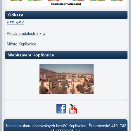
Odkazy
HZS MSK
Aktuální události v kraji
Město Kopřivnice
Webkamera Kopřivnice
Jednotka sboru dobrovolných hasičů Kopřivnice, Štramberská 410, 742
21 Kopřivnice, CZ