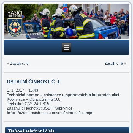
«
Zásah č. 5
Zásah č. 6
»
OSTATNÍ ČINNOST Č. 1
1. 1. 2017 – 16:43
Technická pomoc – asistence u sportovních a kulturních akcí
Kopřivnice – Obránců míru 368
Technika: CAS 24 T 815
Zasahující jednotky: JSDH Kopřivnice
Info:
Požární asistence u novoročního ohňostroje.
Tísňová telefonní čísla