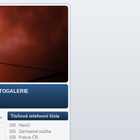
TOGALERIE
Tísňová telefonní čísla
»
150
Hasiči
155
Záchranná služba
158
Policie ČR