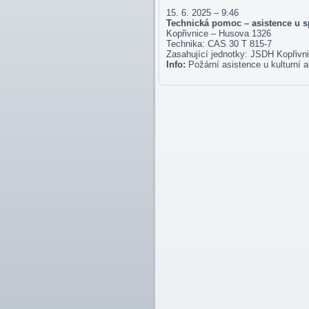
15. 6. 2025 – 9:46
Technická pomoc – asistence u sp
Kopřivnice – Husova 1326
Technika: CAS 30 T 815-7
Zasahující jednotky: JSDH Kopřivn
Info:
Požární asistence u kulturní 