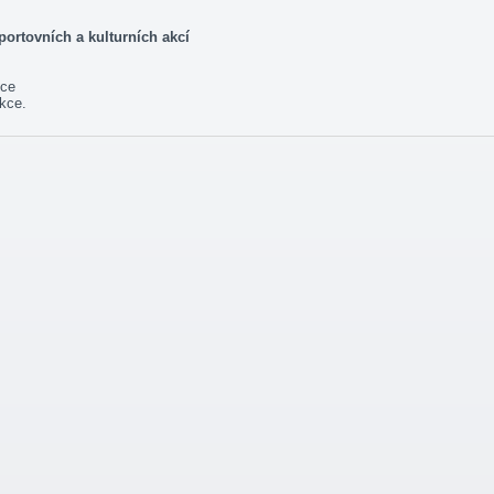
ortovních a kulturních akcí
ice
akce.