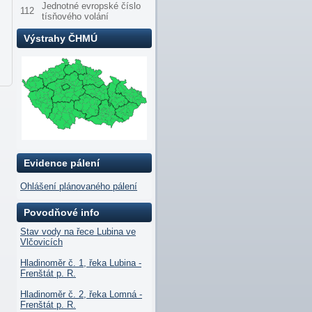
Jednotné evropské číslo
112
tísňového volání
Výstrahy ČHMÚ
Evidence pálení
Ohlášení plánovaného pálení
Povodňové info
Stav vody na řece Lubina ve
Vlčovicích
Hladinoměr č. 1, řeka Lubina -
Frenštát p. R.
Hladinoměr č. 2, řeka Lomná -
Frenštát p. R.