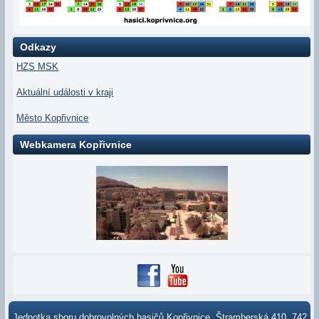
Odkazy
HZS MSK
Aktuální události v kraji
Město Kopřivnice
Webkamera Kopřivnice
Jednotka sboru dobrovolných hasičů Kopřivnice, Štramberská 410, 742