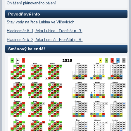
Ohlášení plánovaného pálení
Povodňové info
Stav vody na řece Lubina ve Vlčovicích
Hladinoměr č. 1, řeka Lubina - Frenštát p. R.
Hladinoměr č. 2, řeka Lomná - Frenštát p. R.
Směnový kalendář