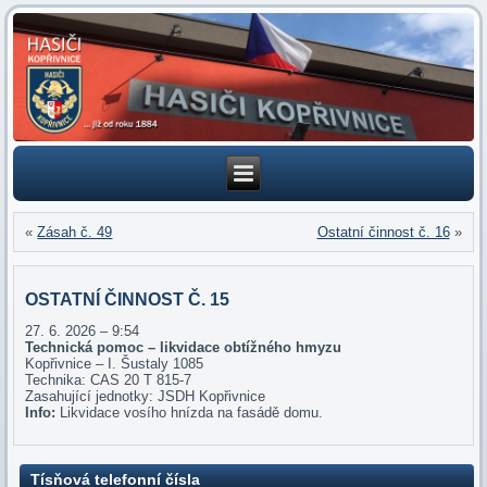
«
Zásah č. 49
Ostatní činnost č. 16
»
OSTATNÍ ČINNOST Č. 15
27. 6. 2026 – 9:54
Technická pomoc – likvidace obtížného hmyzu
Kopřivnice – I. Šustaly 1085
Technika: CAS 20 T 815-7
Zasahující jednotky: JSDH Kopřivnice
Info:
Likvidace vosího hnízda na fasádě domu.
Tísňová telefonní čísla