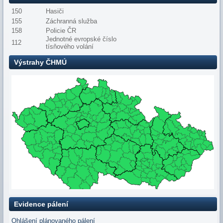
150
Hasiči
155
Záchranná služba
158
Policie ČR
Jednotné evropské číslo
112
tísňového volání
Výstrahy ČHMÚ
Evidence pálení
Ohlášení plánovaného pálení