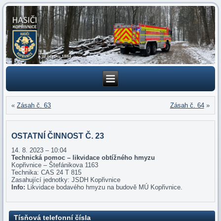
«
Zásah č. 63
Zásah č. 64
»
OSTATNÍ ČINNOST Č. 23
14. 8. 2023 – 10:04
Technická pomoc – likvidace obtížného hmyzu
Kopřivnice – Štefánikova 1163
Technika: CAS 24 T 815
Zasahující jednotky: JSDH Kopřivnice
Info:
Likvidace bodavého hmyzu na budově MÚ Kopřivnice.
Tísňová telefonní čísla