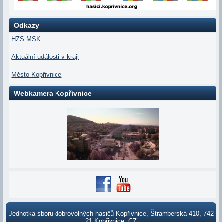
Odkazy
HZS MSK
Aktuální události v kraji
Město Kopřivnice
Webkamera Kopřivnice
Jednotka sboru dobrovolných hasičů Kopřivnice, Štramberská 410, 742
21 Kopřivnice, CZ