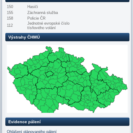
150
Hasiči
155
Záchranná služba
158
Policie ČR
Jednotné evropské číslo
112
tísňového volání
Výstrahy ČHMÚ
Evidence pálení
Ohlášení plánovaného pálení