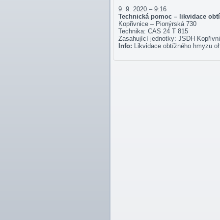
9. 9. 2020 – 9:16
Technická pomoc – likvidace ob
Kopřivnice – Pionýrská 730
Technika: CAS 24 T 815
Zasahující jednotky: JSDH Kopřivn
Info:
Likvidace obtížného hmyzu oh