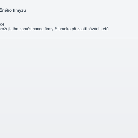
tížného hmyzu
ice
rožujícího zaměstnance firmy Slumeko při zastříhávání keřů.