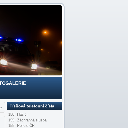
TOGALERIE
Tísňová telefonní čísla
»
150
Hasiči
155
Záchranná služba
158
Policie ČR