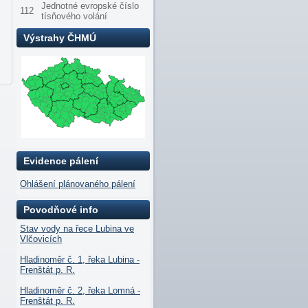
Jednotné evropské číslo
112
tísňového volání
Výstrahy ČHMÚ
Evidence pálení
Ohlášení plánovaného pálení
Povodňové info
Stav vody na řece Lubina ve
Vlčovicích
Hladinoměr č. 1, řeka Lubina -
Frenštát p. R.
Hladinoměr č. 2, řeka Lomná -
Frenštát p. R.