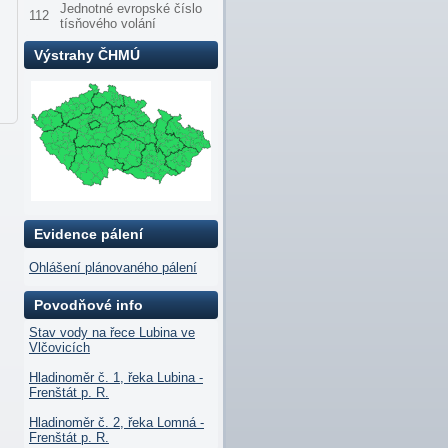
Jednotné evropské číslo
112
tísňového volání
Výstrahy ČHMÚ
Evidence pálení
Ohlášení plánovaného pálení
Povodňové info
Stav vody na řece Lubina ve
Vlčovicích
Hladinoměr č. 1, řeka Lubina -
Frenštát p. R.
Hladinoměr č. 2, řeka Lomná -
Frenštát p. R.