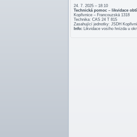
24. 7. 2025 – 18:10
Technická pomoc – likvidace ob
Kopřivnice – Francouzská 1318
Technika: CAS 24 T 815
Zasahující jednotky: JSDH Kopřivn
Info:
Likvidace vosího hnízda u okn