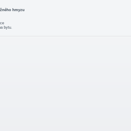
tížného hmyzu
ice
a bytu.