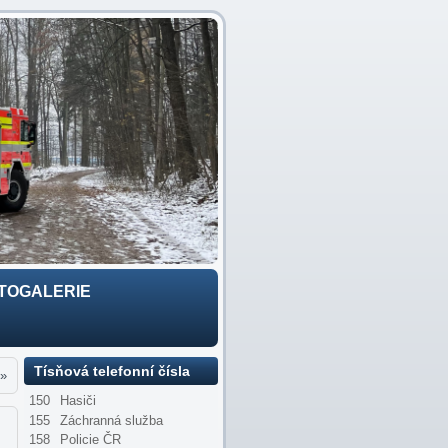
TOGALERIE
Tísňová telefonní čísla
»
150
Hasiči
155
Záchranná služba
158
Policie ČR