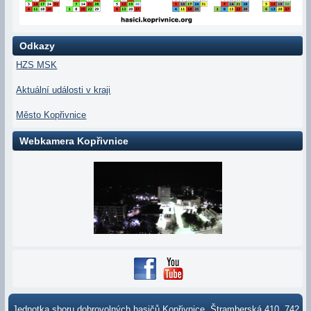
Odkazy
HZS MSK
Aktuální události v kraji
Město Kopřivnice
Webkamera Kopřivnice
Jednotka sboru dobrovolných hasičů Kopřivnice, Štramberská 410, 742