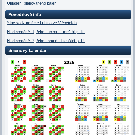
Ohlášení plánovaného pálení
Povodňové info
Stav vody na řece Lubina ve Vlčovicích
Hladinoměr č. 1, řeka Lubina - Frenštát p. R.
Hladinoměr č. 2, řeka Lomná - Frenštát p. R.
Směnový kalendář