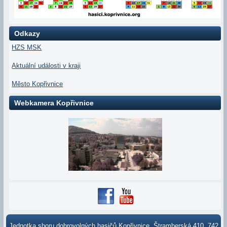
Odkazy
HZS MSK
Aktuální události v kraji
Město Kopřivnice
Webkamera Kopřivnice
Jednotka sboru dobrovolných hasičů Kopřivnice, Štramberská 410, 742