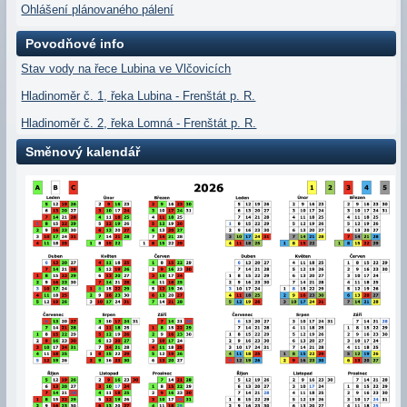
Ohlášení plánovaného pálení
Povodňové info
Stav vody na řece Lubina ve Vlčovicích
Hladinoměr č. 1, řeka Lubina - Frenštát p. R.
Hladinoměr č. 2, řeka Lomná - Frenštát p. R.
Směnový kalendář