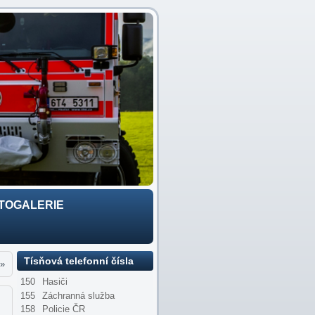
TOGALERIE
Tísňová telefonní čísla
»
150
Hasiči
155
Záchranná služba
158
Policie ČR