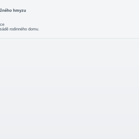
tížného hmyzu
ice
asádě rodinného domu.