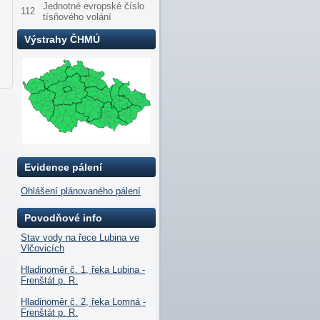
Jednotné evropské číslo
112
tísňového volání
Výstrahy ČHMÚ
Evidence pálení
Ohlášení plánovaného pálení
Povodňové info
Stav vody na řece Lubina ve
Vlčovicích
Hladinoměr č. 1, řeka Lubina -
Frenštát p. R.
Hladinoměr č. 2, řeka Lomná -
Frenštát p. R.