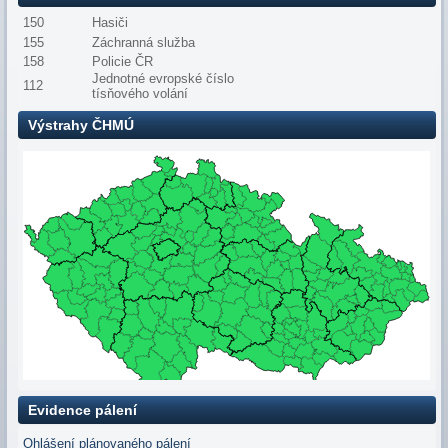
150
Hasiči
155
Záchranná služba
158
Policie ČR
Jednotné evropské číslo
112
tísňového volání
Výstrahy ČHMÚ
Evidence pálení
Ohlášení plánovaného pálení