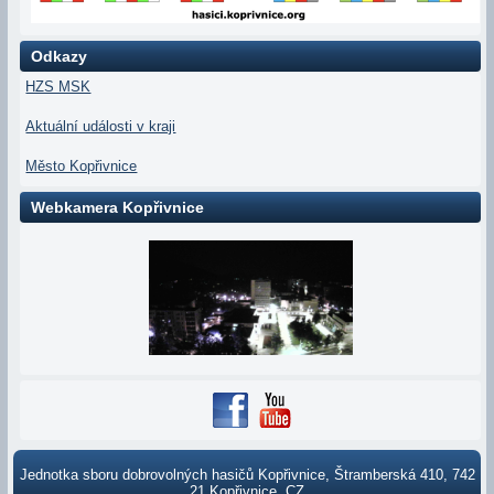
Odkazy
HZS MSK
Aktuální události v kraji
Město Kopřivnice
Webkamera Kopřivnice
Jednotka sboru dobrovolných hasičů Kopřivnice, Štramberská 410, 742
21 Kopřivnice, CZ