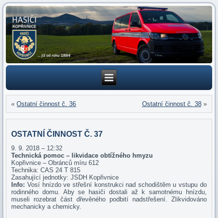
«
Ostatní činnost č. 36
Ostatní činnost č. 38
»
OSTATNÍ ČINNOST Č. 37
9. 9. 2018 – 12:32
Technická pomoc – likvidace obtížného hmyzu
Kopřivnice – Obránců míru 612
Technika: CAS 24 T 815
Zasahující jednotky: JSDH Kopřivnice
Info:
Vosí hnízdo ve střešní konstrukci nad schodištěm u vstupu do
rodinného domu. Aby se hasiči dostali až k samotnému hnízdu,
museli rozebrat část dřevěného podbití nadstřešení. Zlikvidováno
mechanicky a chemicky.