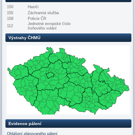
150
Hasiči
155
Záchranná služba
158
Policie ČR
Jednotné evropské číslo
112
tísňového volání
Výstrahy ČHMÚ
Evidence pálení
Ohlášení plánovaného pálení