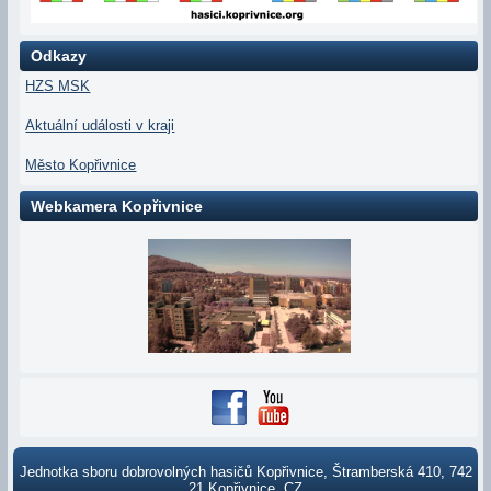
Odkazy
HZS MSK
Aktuální události v kraji
Město Kopřivnice
Webkamera Kopřivnice
Jednotka sboru dobrovolných hasičů Kopřivnice, Štramberská 410, 742
21 Kopřivnice, CZ