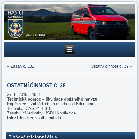
«
Zásah č. 132
Ostatní činnost č. 39
»
OSTATNÍ ČINNOST Č. 38
27. 8. 2019 – 19:31
Technická pomoc – likvidace obtížného hmyzu
Kopřivnice – zahrádkářská osada pod Bílou horou
Technika: CAS 24 T 815
Zasahující jednotky: JSDH Kopřivnice
Info:
Likvidace vosího hnízda.
Tísňová telefonní čísla