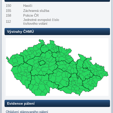
150
Hasiči
155
Záchranná služba
158
Policie ČR
Jednotné evropské číslo
112
tísňového volání
Výstrahy ČHMÚ
Evidence pálení
Ohlášení plánovaného pálení