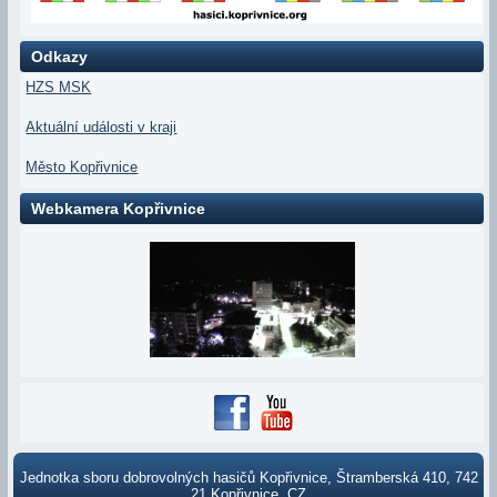
Odkazy
HZS MSK
Aktuální události v kraji
Město Kopřivnice
Webkamera Kopřivnice
Jednotka sboru dobrovolných hasičů Kopřivnice, Štramberská 410, 742
21 Kopřivnice, CZ