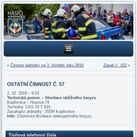
«
Činnost jednotky ve 3. čtvrtletí roku 2019
Zásah č. 152
»
OSTATNÍ ČINNOST Č. 57
2. 10. 2019 – 9:53
Technická pomoc – likvidace obtížného hmyzu
Kopřivnice – Husova 74
Technika: CAS 24 T 815
Zasahující jednotky: JSDH Kopřivnice
Info:
Chemická likvidace nebezpečného hmyzu.
Tísňová telefonní čísla