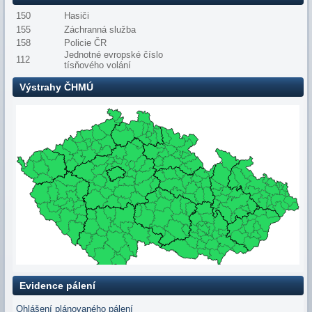
150
Hasiči
155
Záchranná služba
158
Policie ČR
Jednotné evropské číslo
112
tísňového volání
Výstrahy ČHMÚ
Evidence pálení
Ohlášení plánovaného pálení