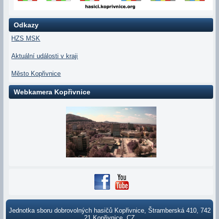
Odkazy
HZS MSK
Aktuální události v kraji
Město Kopřivnice
Webkamera Kopřivnice
Jednotka sboru dobrovolných hasičů Kopřivnice, Štramberská 410, 742
21 Kopřivnice, CZ