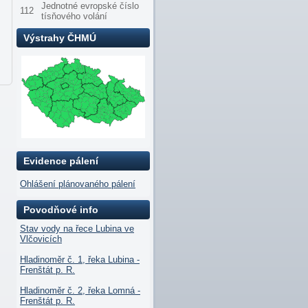
Jednotné evropské číslo
112
tísňového volání
Výstrahy ČHMÚ
Evidence pálení
Ohlášení plánovaného pálení
Povodňové info
Stav vody na řece Lubina ve
Vlčovicích
Hladinoměr č. 1, řeka Lubina -
Frenštát p. R.
Hladinoměr č. 2, řeka Lomná -
Frenštát p. R.