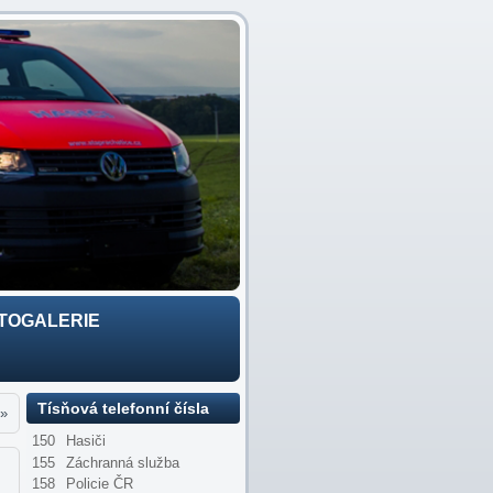
TOGALERIE
Tísňová telefonní čísla
»
150
Hasiči
155
Záchranná služba
158
Policie ČR