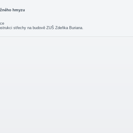
tížného hmyzu
ice
nstrukci střechy na budově ZUŠ Zdeňka Buriana.