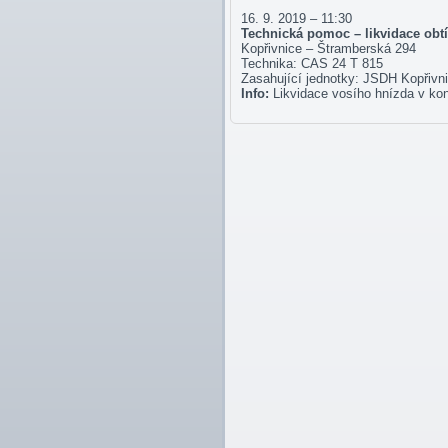
16. 9. 2019 – 11:30
Technická pomoc – likvidace ob
Kopřivnice – Štramberská 294
Technika: CAS 24 T 815
Zasahující jednotky: JSDH Kopřivn
Info:
Likvidace vosího hnízda v ko