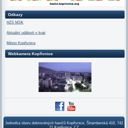
Odkazy
HZS MSK
Aktuální události v kraji
Město Kopřivnice
Webkamera Kopřivnice
Jednotka sboru dobrovolných hasičů Kopřivnice, Štramberská 410, 742
21 Kopřivnice, CZ