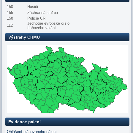
150
Hasiči
155
Záchranná služba
158
Policie ČR
Jednotné evropské číslo
112
tísňového volání
Výstrahy ČHMÚ
Evidence pálení
Ohlášení plánovaného pálení