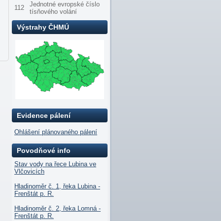
Jednotné evropské číslo
112
tísňového volání
Výstrahy ČHMÚ
Evidence pálení
Ohlášení plánovaného pálení
Povodňové info
Stav vody na řece Lubina ve
Vlčovicích
Hladinoměr č. 1, řeka Lubina -
Frenštát p. R.
Hladinoměr č. 2, řeka Lomná -
Frenštát p. R.