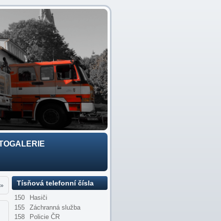
TOGALERIE
Tísňová telefonní čísla
»
150
Hasiči
155
Záchranná služba
158
Policie ČR