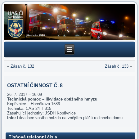
«
Zásah č. 132
Zásah č. 133
»
OSTATNÍ ČINNOST Č. 8
26. 7. 2017 – 16:09
Technická pomoc – likvidace obtížného hmyzu
Kopřivnice – Horečkova 1586
Technika: CAS 24 T 815
Zasahující jednotky: JSDH Kopřivnice
Info:
Likvidace vosího hnízda na vnějším plášti rodinného domu.
Tísňová telefonní čísla