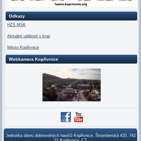
Odkazy
HZS MSK
Aktuální události v kraji
Město Kopřivnice
Webkamera Kopřivnice
Jednotka sboru dobrovolných hasičů Kopřivnice, Štramberská 410, 742
21 Kopřivnice, CZ