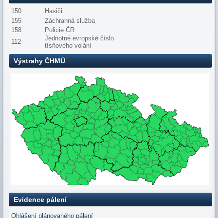
150
Hasiči
155
Záchranná služba
158
Policie ČR
Jednotné evropské číslo
112
tísňového volání
Výstrahy ČHMÚ
Evidence pálení
Ohlášení plánovaného pálení