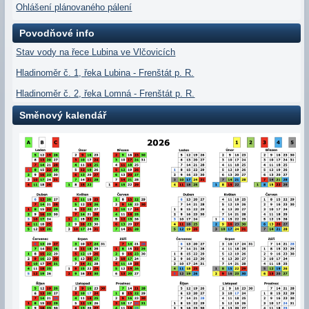
Ohlášení plánovaného pálení
Povodňové info
Stav vody na řece Lubina ve Vlčovicích
Hladinoměr č. 1, řeka Lubina - Frenštát p. R.
Hladinoměr č. 2, řeka Lomná - Frenštát p. R.
Směnový kalendář