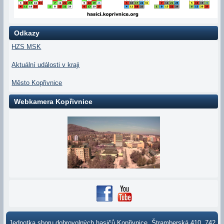
Odkazy
HZS MSK
Aktuální události v kraji
Město Kopřivnice
Webkamera Kopřivnice
Jednotka sboru dobrovolných hasičů Kopřivnice, Štramberská 410, 742