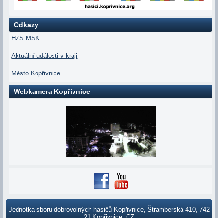
Odkazy
HZS MSK
Aktuální události v kraji
Město Kopřivnice
Webkamera Kopřivnice
Jednotka sboru dobrovolných hasičů Kopřivnice, Štramberská 410, 742
21 Kopřivnice, CZ