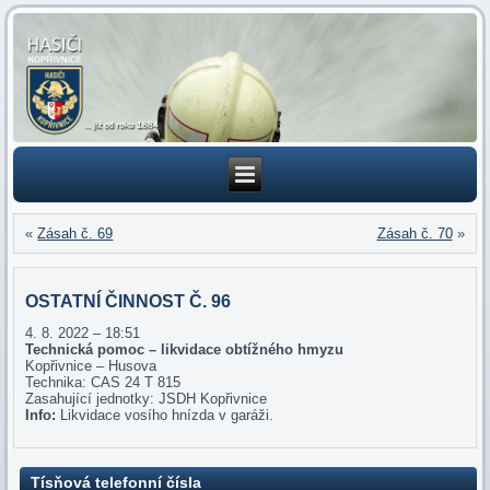
«
Zásah č. 69
Zásah č. 70
»
OSTATNÍ ČINNOST Č. 96
4. 8. 2022 – 18:51
Technická pomoc – likvidace obtížného hmyzu
Kopřivnice – Husova
Technika: CAS 24 T 815
Zasahující jednotky: JSDH Kopřivnice
Info:
Likvidace vosího hnízda v garáži.
Tísňová telefonní čísla