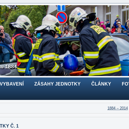
 VYBAVENÍ
ZÁSAHY JEDNOTKY
ČLÁNKY
FO
1884 – 2014
KY Č. 1