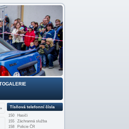
TOGALERIE
Tísňová telefonní čísla
»
150
Hasiči
155
Záchranná služba
158
Policie ČR