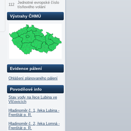
Jednotné evropské číslo
112
tísňového volání
Výstrahy ČHMÚ
Evidence pálení
Ohlášení plánovaného pálení
Povodňové info
Stav vody na řece Lubina ve
Vlčovicích
Hladinoměr č. 1, řeka Lubina -
Frenštát p. R.
Hladinoměr č. 2, řeka Lomná -
Frenštát p. R.