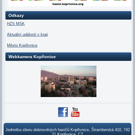
Odkazy
HZS MSK
Aktuální události v kraji
Město Kopřivnice
Webkamera Kopřivnice
Jednotka sboru dobrovolných hasičů Kopřivnice, Štramberská 410, 742
21 Kopřivnice, CZ