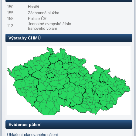
150
Hasiči
155
Záchranná služba
158
Policie ČR
Jednotné evropské číslo
112
tísňového volání
Výstrahy ČHMÚ
Evidence pálení
Ohlášení plánovaného pálení