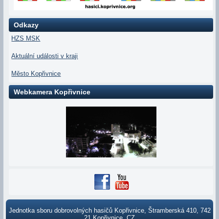
Odkazy
HZS MSK
Aktuální události v kraji
Město Kopřivnice
Webkamera Kopřivnice
Jednotka sboru dobrovolných hasičů Kopřivnice, Štramberská 410, 742
21 Kopřivnice, CZ