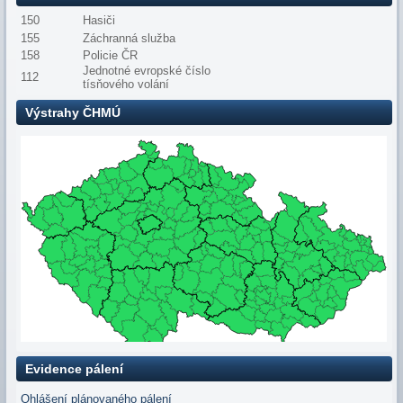
150
Hasiči
155
Záchranná služba
158
Policie ČR
Jednotné evropské číslo
112
tísňového volání
Výstrahy ČHMÚ
Evidence pálení
Ohlášení plánovaného pálení